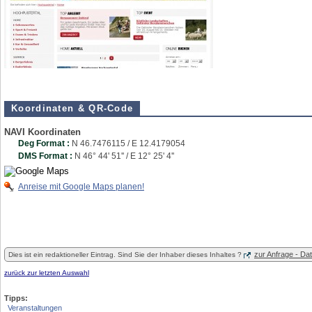
Koordinaten & QR-Code
NAVI Koordinaten
Deg Format :
N
46.7476115
/ E
12.4179054
DMS Format :
N 46° 44' 51'' / E 12° 25' 4''
Anreise mit Google Maps planen!
zur Anfrage - D
Dies ist ein redaktioneller Eintrag. Sind Sie der Inhaber dieses Inhaltes ?
zurück zur letzten Auswahl
Tipps:
Veranstaltungen