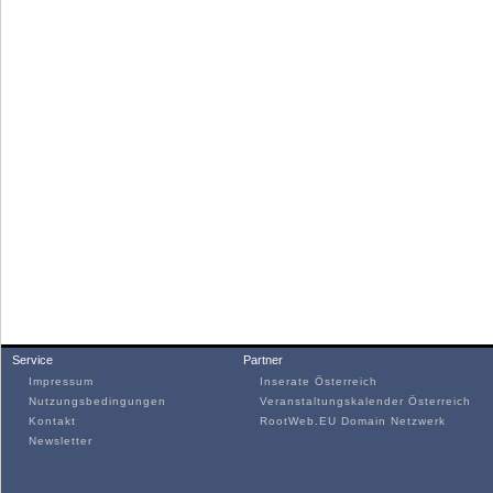
Service
Partner
Impressum
Inserate Österreich
Nutzungsbedingungen
Veranstaltungskalender Österreich
Kontakt
RootWeb.EU Domain Netzwerk
Newsletter