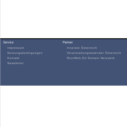
Service
Partner
Impressum
Inserate Österreich
Nutzungsbedingungen
Veranstaltungskalender Österreich
Kontakt
RootWeb.EU Domain Netzwerk
Newsletter