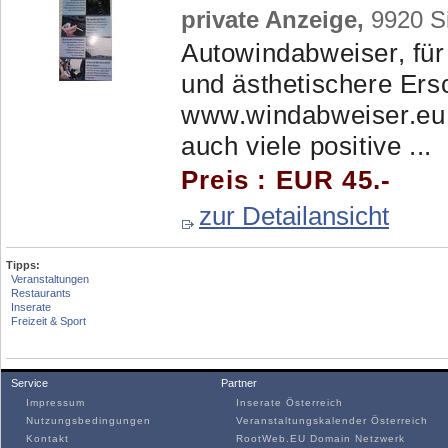
private Anzeige,
9920 Si
Autowindabweiser, für 
und ästhetischere Ers
www.windabweiser.eu
auch viele positive ...
Preis : EUR 45.-
zur Detailansicht
Tipps:
Veranstaltungen
Restaurants
Inserate
Freizeit & Sport
Service
Partner
Impressum
Inserate Österreich
Nutzungsbedingungen
Veranstaltungskalender Österreich
Kontakt
RootWeb.EU Domain Netzwerk