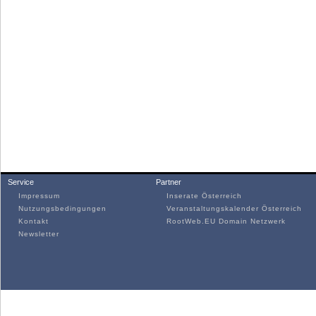
Service
Partner
Impressum
Inserate Österreich
Nutzungsbedingungen
Veranstaltungskalender Österreich
Kontakt
RootWeb.EU Domain Netzwerk
Newsletter