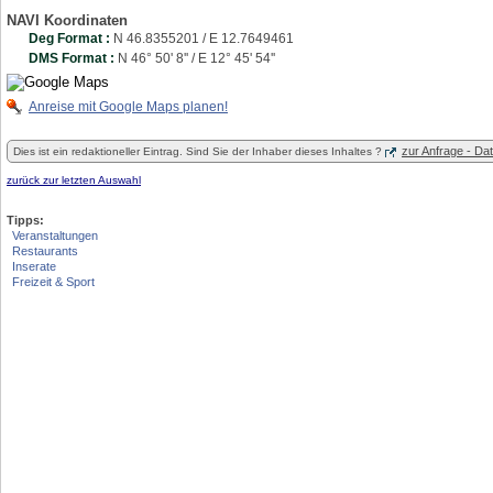
NAVI Koordinaten
Deg Format :
N
46.8355201
/ E
12.7649461
DMS Format :
N 46° 50' 8'' / E 12° 45' 54''
Anreise mit Google Maps planen!
zur Anfrage - D
Dies ist ein redaktioneller Eintrag. Sind Sie der Inhaber dieses Inhaltes ?
zurück zur letzten Auswahl
Tipps:
Veranstaltungen
Restaurants
Inserate
Freizeit & Sport